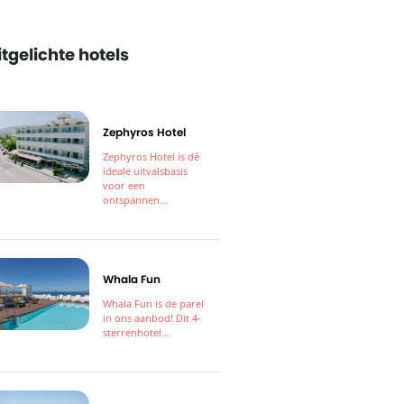
itgelichte hotels
Zephyros Hotel
Zephyros Hotel is dé
ideale uitvalsbasis
voor een
ontspannen...
Whala Fun
Whala Fun is de parel
in ons aanbod! Dit 4-
sterrenhotel...