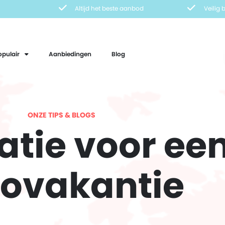
Altijd het beste aanbod
Veilig
opulair
Aanbiedingen
Blog
ONZE TIPS & BLOGS
atie voor ee
ovakantie