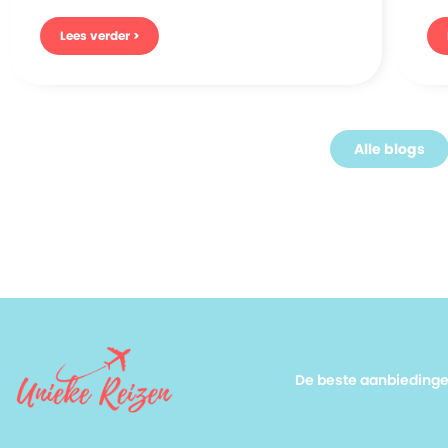
Lees verder >
Alle blogs
De beste aanbieding