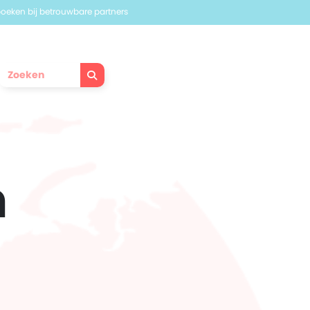
 boeken bij betrouwbare partners
n