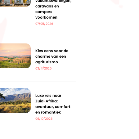
vakantiewoningen,
caravans en
campers
voorkomen
07/05/2026
Kies eens voor de
charme van een
agriturismo
03/11/2025
Luxe reis naar
Zuid-Afrika:
avontuur, comfort
en romantiek
06/10/2025