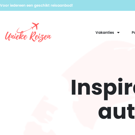
Voor iedereen een geschikt reisaanbod!
Vakanties
P
Inspir
aut