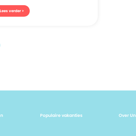
Lees verder >
en
Populaire vakanties
Over Un