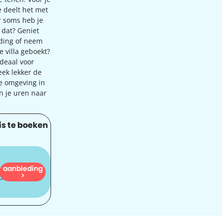
e deelt het met
r soms heb je
s dat? Geniet
nding of neem
e villa geboekt?
ideaal voor
teek lekker de
e omgeving in
n je uren naar
is te boeken
aanbieding
712
>
oi