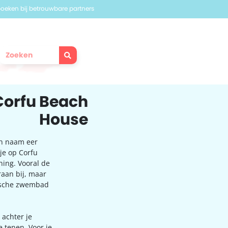
 boeken bij betrouwbare partners
 Corfu Beach
House
jn naam eer
sje op Corfu
ning. Vooral de
raan bij, maar
tische zwembad
 achter je
e tenen. Voor je