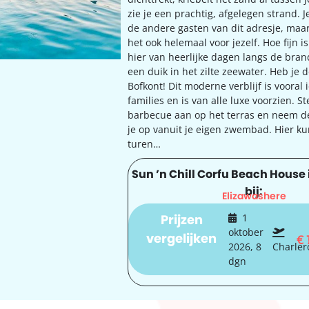
zie je een prachtig, afgelegen strand. J
de andere gasten van dit adresje, maa
het ook helemaal voor jezelf. Hoe fijn i
hier van heerlijke dagen langs de bra
een duik in het zilte zeewater. Heb je d
Bofkont! Dit moderne verblijf is vooral 
families en is van alle luxe voorzien. S
barbecue aan op het terras en neem d
je op vanuit je eigen zwembad. Hier ku
turen…
Sun ’n Chill Corfu Beach House 
bij:
Elizawashere
Prijzen
1
oktober
vergelijken
€
2026, 8
Charler
dgn