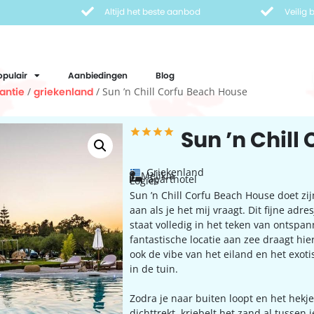
Altijd het beste aanbod
Veilig
opulair
Aanbiedingen
Blog
antie
/
griekenland
/ Sun ’n Chill Corfu Beach House
Sun ’n Chill
Griekenland
Melikia
aparthotel
Logies
Sun ’n Chill Corfu Beach House doet zi
aan als je het mij vraagt. Dit fijne adre
staat volledig in het teken van ontspan
fantastische locatie aan zee draagt hie
ook de vibe van het eiland en het exo
in de tuin.
Zodra je naar buiten loopt en het hekje
dichttrekt, kriebelt het zand al tussen j