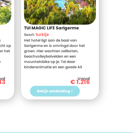
TUI MAGIC LIFE Sarigerme
turkije
Soort:
s
Het hotel ligt aan de baai van
icht op
Sarigerme en is omringd door het
an het
groen. Hier wachten zeilboten,
beachvolleybalvelden en een
e
mountainbike op je. Tel daar
kinderanimatie en een goede All
 het
Inclusive bij op en je weet dit is MAGIC
ng
LIFE! Dompel jezelf onder in het
naf
Vanaf
43
€
1.216
e je
clubgevoel en laat je verleiden tot een
en. Na
potje tennis of een rondje op de
Bekijk aanbieding >
imte,
bananenboot. Een ding staat vast; in
ijke
dit wijds opgezette resort verveel je je
 ver
geen moment.
 Hier