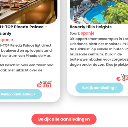
 H-TOP Pineda Palace –
Beverly Hills Heights
spanje
s only
Soort:
Dit appartementencomplex in Lo
spanje
Cristianos biedt het mooiste uitz
H-TOP Pineda Palace ligt direct
de zuidkust, op enkele minuten v
 boulevard en op loopafstand
bruisende centrum. Duik in de
t centrum van Pineda de Mar.
buitenzwembaden voor zorgeloz
dagen onder de zon. Kies je plekje
tel beschikt over een zwembad
zonnen of schaduw en geniet van
 dak met uitzicht over de
fantastische uitzicht. De omgevi
g en de kustlijn. Een fijne plek
Va
€
8
barst van wandel en fietspaden di
n af te koelen en van het uitzicht
Vanaf
€
361
uitnodigen het eiland te ontdekk
ieten. Ben je toe aan wat
Bekijk aanbieding >
je avonturen wacht een fitnessru
nning? Dan kun je
Bekijk aanbieding >
verkoelend drankje of een smakel
kmaken van de sauna of de
hap. Dicht bij alle hotspots, maar
.
genoeg voor die felbegeerde rust.
trandliefhebbers heeft Hotel H-
vind je het allemaal.
neda Palace een ideale ligging:
Bekijk alle aanbiedingen
rand ligt aan de overkant van de
oud er rekening mee dat er een