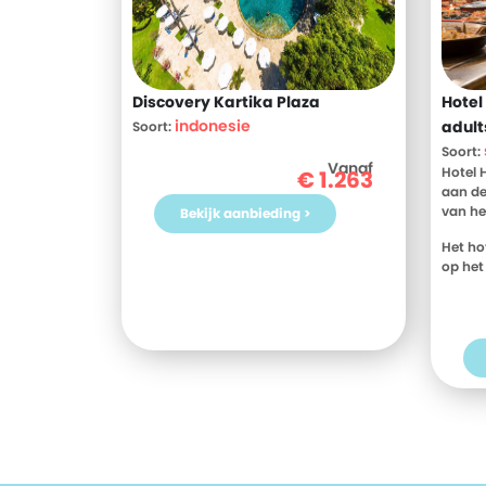
Discovery Kartika Plaza
Hotel
indonesie
adult
Soort:
Soort:
Vanaf
Hotel 
€
1.263
aan de
van he
Bekijk aanbieding >
Het ho
op het
omgevin
om eve
te gen
ontspa
gebrui
jacuzzi
Voor s
TOP Pi
het st
weg. H