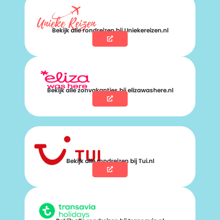
Bekijk alle rondreizen bij Uniekereizen.nl
Bekijk alle zonvakanties bij elizawashere.nl
Bekijk alle rondreizen bij Tui.nl