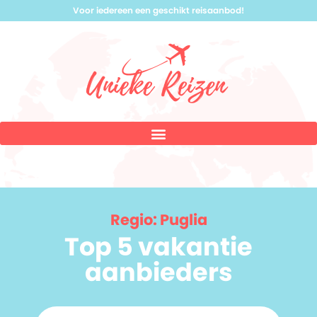
Voor iedereen een geschikt reisaanbod!
Regio: Puglia
Top 5 vakantie
aanbieders