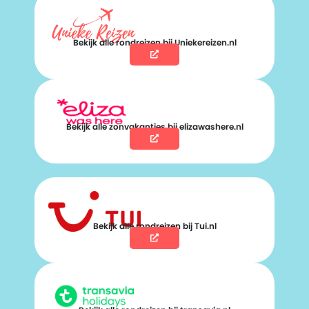
Bekijk alle rondreizen bij Uniekereizen.nl
Bekijk alle zonvakanties bij elizawashere.nl
Bekijk alle rondreizen bij Tui.nl