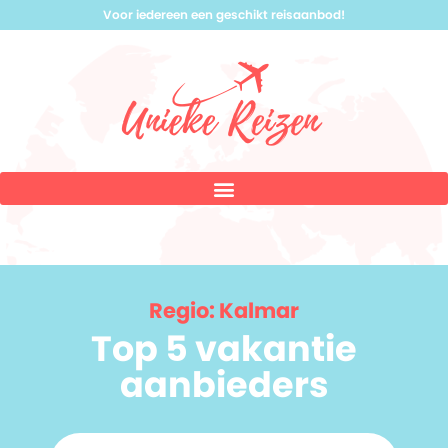
Voor iedereen een geschikt reisaanbod!
Regio: Kalmar
Top 5 vakantie
aanbieders