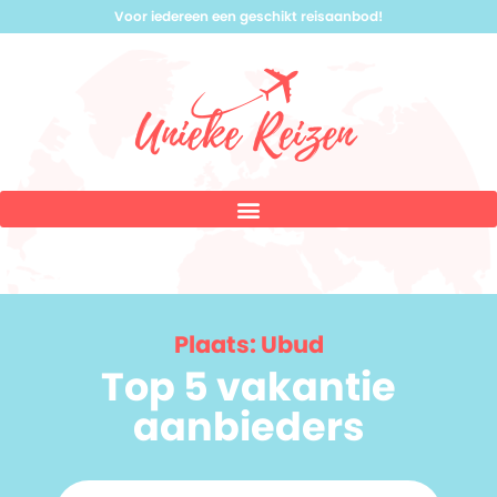
Voor iedereen een geschikt reisaanbod!
Plaats: Ubud
Top 5 vakantie
aanbieders