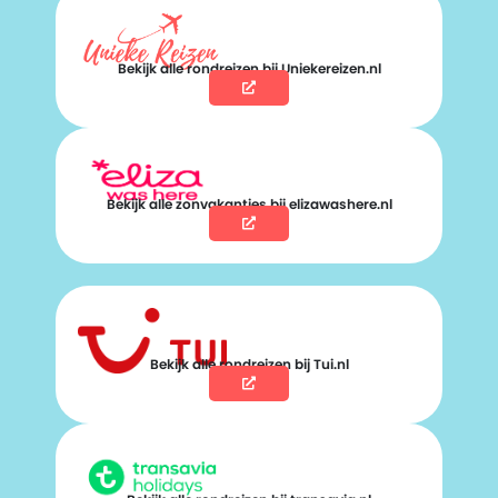
Bekijk alle rondreizen bij Uniekereizen.nl
Bekijk alle zonvakanties bij elizawashere.nl
Bekijk alle rondreizen bij Tui.nl