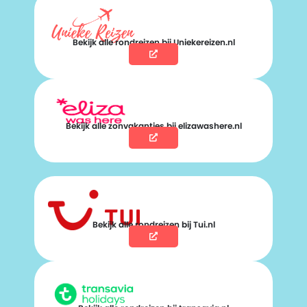
Bekijk alle rondreizen bij Uniekereizen.nl
Bekijk alle zonvakanties bij elizawashere.nl
Bekijk alle rondreizen bij Tui.nl