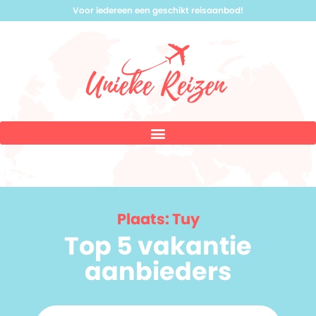
Voor iedereen een geschikt reisaanbod!
Plaats: Tuy
Top 5 vakantie
aanbieders