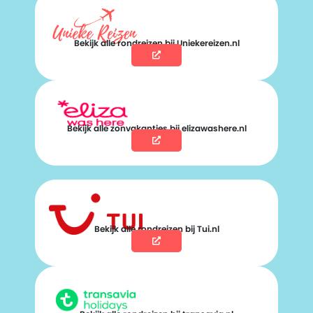
Bekijk alle rondreizen bij Uniekereizen.nl
Bekijk alle zonvakanties bij elizawashere.nl
Bekijk alle rondreizen bij Tui.nl