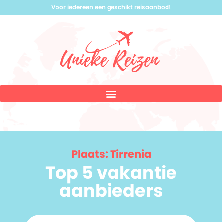
Voor iedereen een geschikt reisaanbod!
Plaats: Tirrenia
Top 5 vakantie
aanbieders