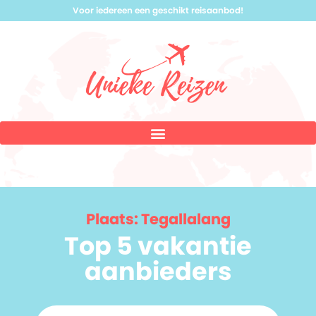
Voor iedereen een geschikt reisaanbod!
Plaats: Tegallalang
Top 5 vakantie
aanbieders