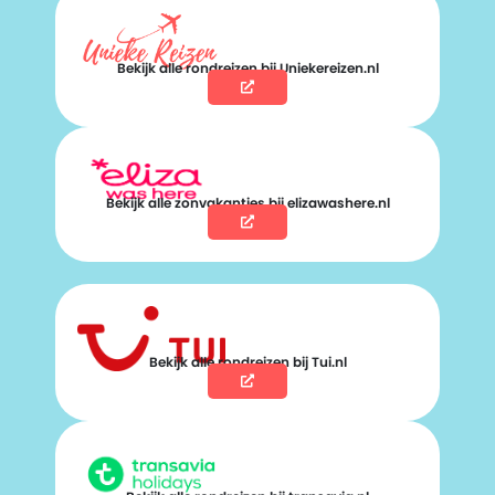
Bekijk alle rondreizen bij Uniekereizen.nl
Bekijk alle zonvakanties bij elizawashere.nl
Bekijk alle rondreizen bij Tui.nl