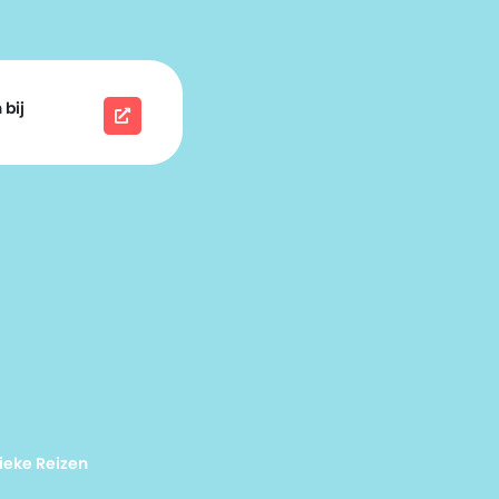
 bij
ieke Reizen