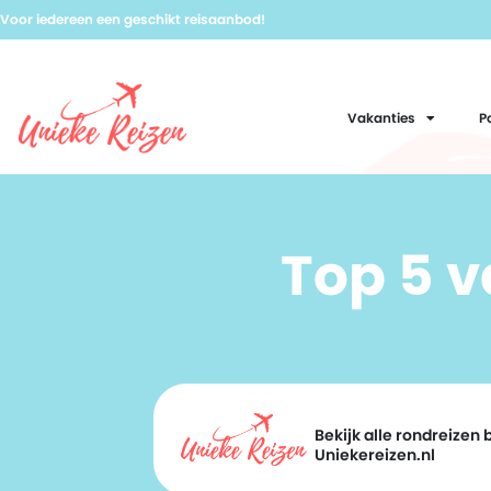
Voor iedereen een geschikt reisaanbod!
Vakanties
P
Top 5 
Bekijk alle rondreizen b
Uniekereizen.nl