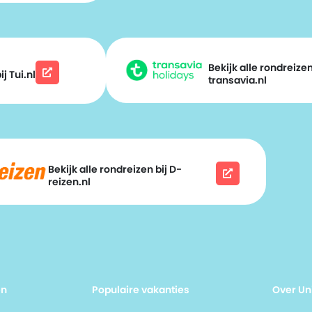
Bekijk alle rondreizen
j Tui.nl
transavia.nl
Bekijk alle rondreizen bij D-
reizen.nl
en
Populaire vakanties
Over Un