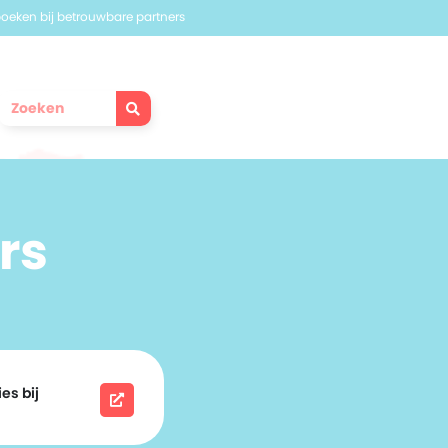
 boeken bij betrouwbare partners
rs
es bij