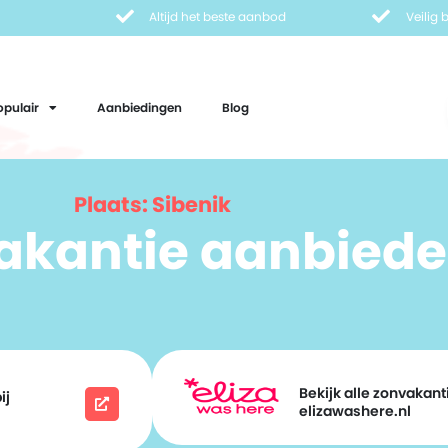
Altijd het beste aanbod
Veilig
opulair
Aanbiedingen
Blog
Plaats: Sibenik
vakantie aanbiede
Bekijk alle zonvakanti
ij
elizawashere.nl