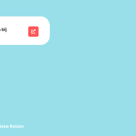
 bij
ieke Reizen