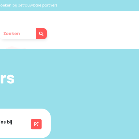
 boeken bij betrouwbare partners
rs
es bij