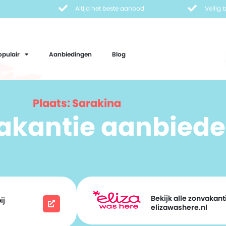
Altijd het beste aanbod
Veilig
opulair
Aanbiedingen
Blog
Plaats: Sarakina
vakantie aanbiede
Bekijk alle zonvakanti
ij
elizawashere.nl