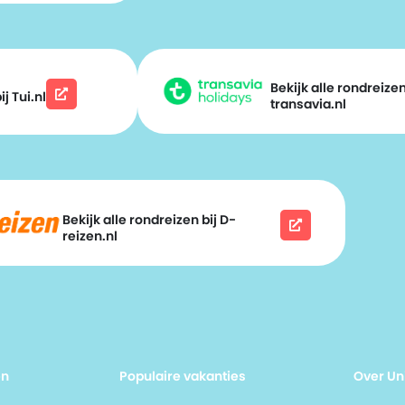
Bekijk alle rondreizen
j Tui.nl
transavia.nl
Bekijk alle rondreizen bij D-
reizen.nl
en
Populaire vakanties
Over Un