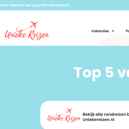
Voor iedereen een geschikt reisaanbod!
Vakanties
P
Top 5 
Bekijk alle rondreizen b
Uniekereizen.nl