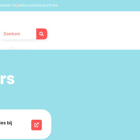
 boeken bij betrouwbare partners
rs
es bij