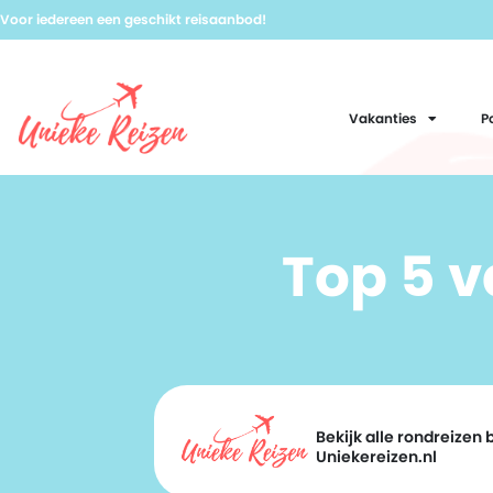
Voor iedereen een geschikt reisaanbod!
Vakanties
P
Top 5 
Bekijk alle rondreizen b
Uniekereizen.nl