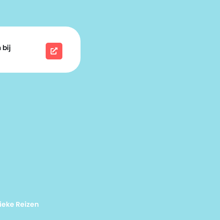
 bij
ieke Reizen