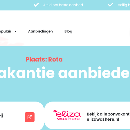
Altijd het beste aanbod
Veilig
opulair
Aanbiedingen
Blog
Plaats: Rota
vakantie aanbiede
Bekijk alle zonvakanti
ij
elizawashere.nl