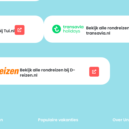
Bekijk alle rondreizen
j Tui.nl
transavia.nl
Bekijk alle rondreizen bij D-
reizen.nl
en
Populaire vakanties
Over Un