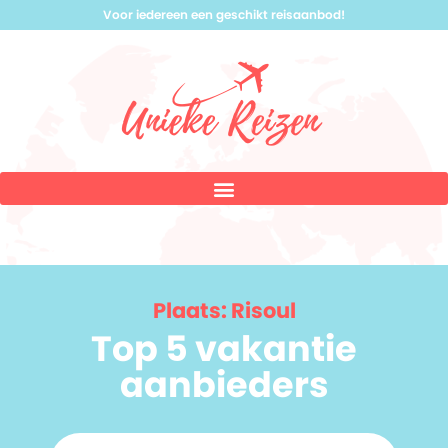
Voor iedereen een geschikt reisaanbod!
Plaats: Risoul
Top 5 vakantie
aanbieders