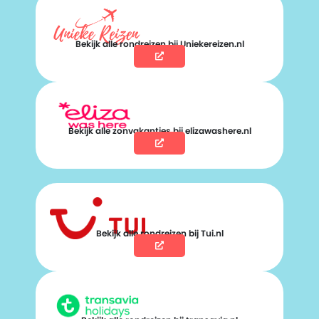
Bekijk alle rondreizen bij Uniekereizen.nl
Bekijk alle zonvakanties bij elizawashere.nl
Bekijk alle rondreizen bij Tui.nl