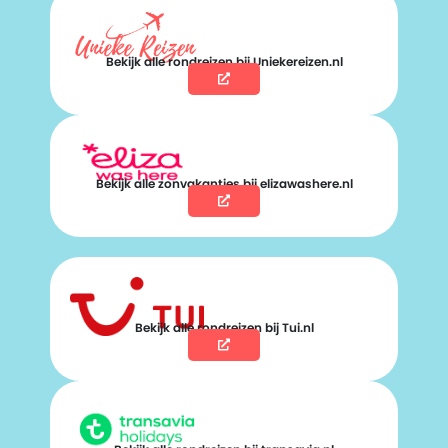
Bekijk alle rondreizen bij Uniekereizen.nl
Bekijk alle zonvakanties bij elizawashere.nl
Bekijk alle rondreizen bij Tui.nl