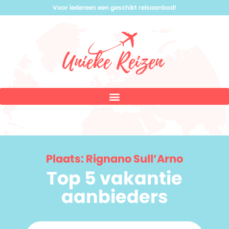
Voor iedereen een geschikt reisaanbod!
Plaats: Rignano Sull’Arno
Top 5 vakantie
aanbieders