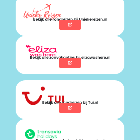
Bekijk alle rondreizen bij Uniekereizen.nl
Bekijk alle zonvakanties bij elizawashere.nl
Bekijk alle rondreizen bij Tui.nl