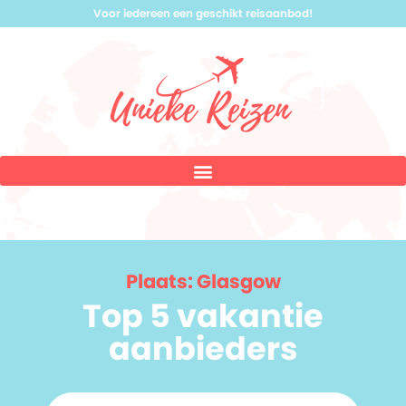
Voor iedereen een geschikt reisaanbod!
Plaats: Glasgow
Top 5 vakantie
aanbieders