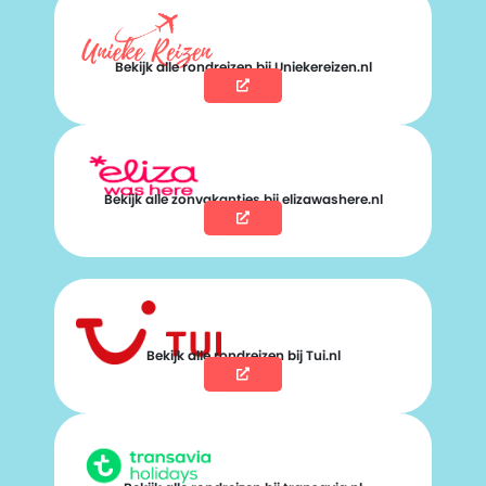
Bekijk alle rondreizen bij Uniekereizen.nl
Bekijk alle zonvakanties bij elizawashere.nl
Bekijk alle rondreizen bij Tui.nl