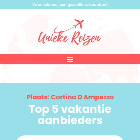
Voor iedereen een geschikt reisaanbod!
Plaats: Cortina D Ampezzo
Top 5 vakantie
aanbieders