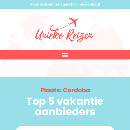
Voor iedereen een geschikt reisaanbod!
Plaats: Cordoba
Top 5 vakantie
aanbieders