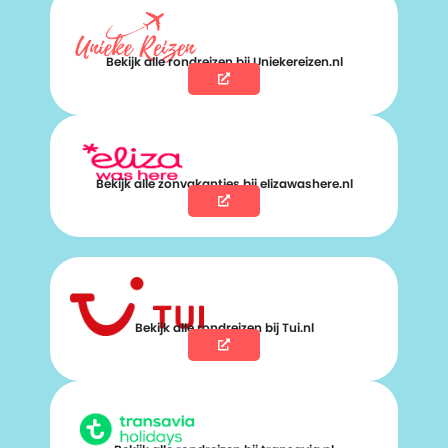
Bekijk alle rondreizen bij Uniekereizen.nl
Bekijk alle zonvakanties bij elizawashere.nl
Bekijk alle rondreizen bij Tui.nl