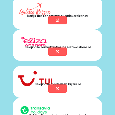
Bekijk alle rondreizen bij Uniekereizen.nl
Bekijk alle zonvakanties bij elizawashere.nl
Bekijk alle rondreizen bij Tui.nl