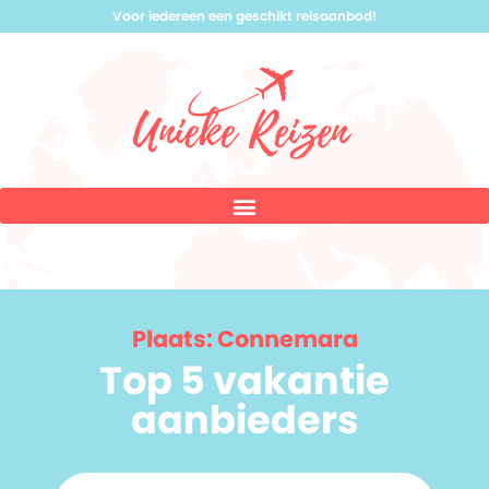
Voor iedereen een geschikt reisaanbod!
Plaats: Connemara
Top 5 vakantie
aanbieders