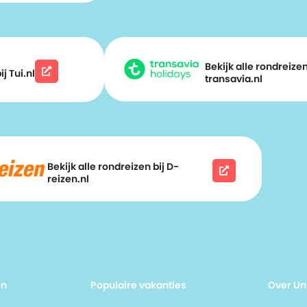
Bekijk alle rondreizen
j Tui.nl
transavia.nl
Bekijk alle rondreizen bij D-
reizen.nl
en
Populaire vakanties
Over Un