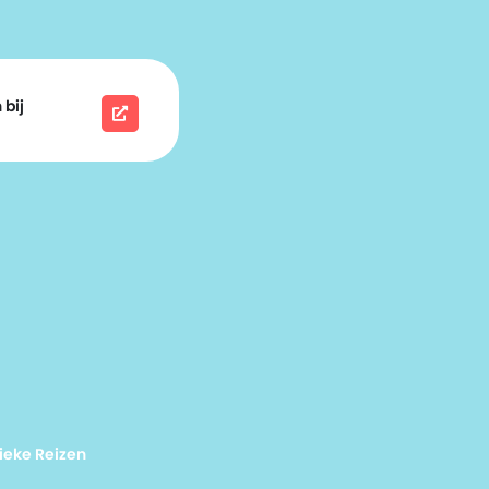
 bij
ieke Reizen