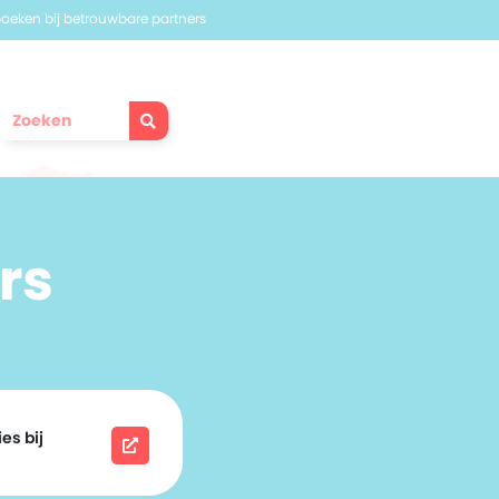
 boeken bij betrouwbare partners
rs
es bij