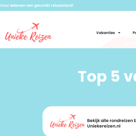
Voor iedereen een geschikt reisaanbod!
Vakanties
P
Top 5 
Bekijk alle rondreizen b
Uniekereizen.nl