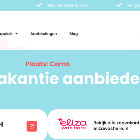
Altijd het beste aanbod
Veilig
opulair
Aanbiedingen
Blog
Plaats: Como
vakantie aanbiede
Bekijk alle zonvakanti
ij
elizawashere.nl