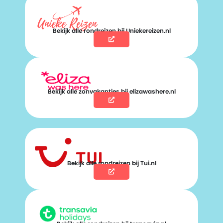
Bekijk alle rondreizen bij Uniekereizen.nl
Bekijk alle zonvakanties bij elizawashere.nl
Bekijk alle rondreizen bij Tui.nl