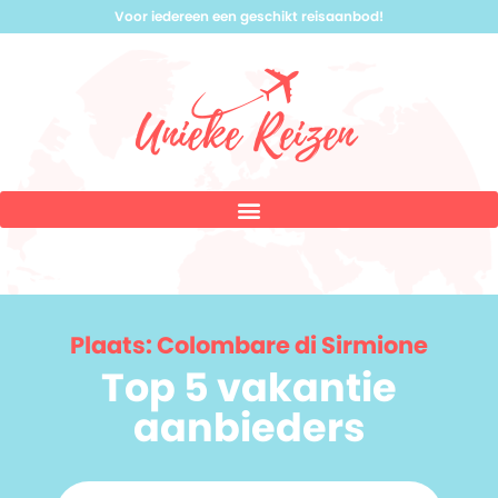
Voor iedereen een geschikt reisaanbod!
Plaats: Colombare di Sirmione
Top 5 vakantie
aanbieders