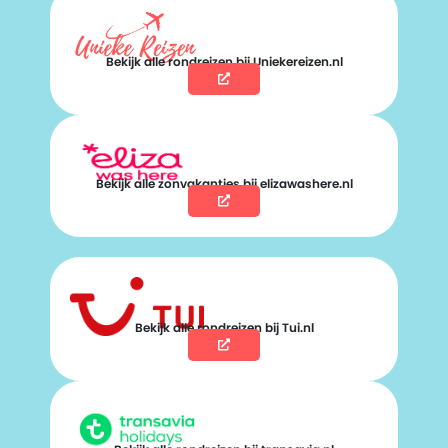
Bekijk alle rondreizen bij Uniekereizen.nl
Bekijk alle zonvakanties bij elizawashere.nl
Bekijk alle rondreizen bij Tui.nl