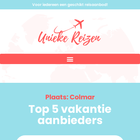
Voor iedereen een geschikt reisaanbod!
Plaats: Colmar
Top 5 vakantie
aanbieders