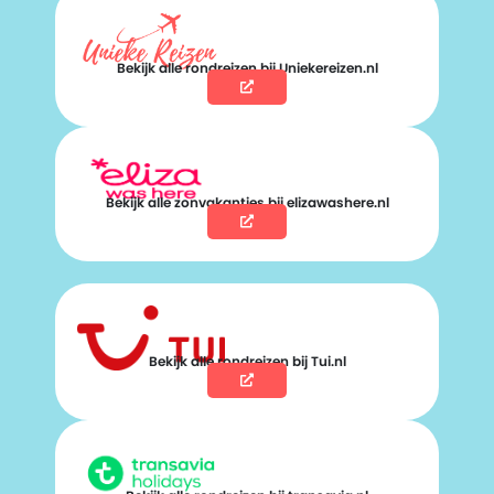
Bekijk alle rondreizen bij Uniekereizen.nl
Bekijk alle zonvakanties bij elizawashere.nl
Bekijk alle rondreizen bij Tui.nl