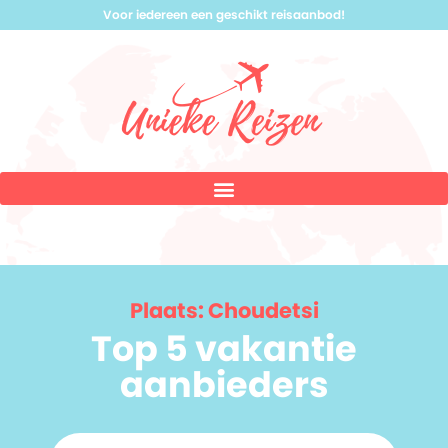
Voor iedereen een geschikt reisaanbod!
Plaats: Choudetsi
Top 5 vakantie
aanbieders