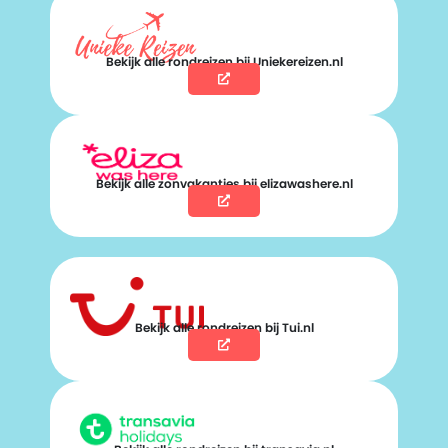
Bekijk alle rondreizen bij Uniekereizen.nl
Bekijk alle zonvakanties bij elizawashere.nl
Bekijk alle rondreizen bij Tui.nl