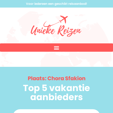
Voor iedereen een geschikt reisaanbod!
Plaats: Chora Sfakion
Top 5 vakantie
aanbieders