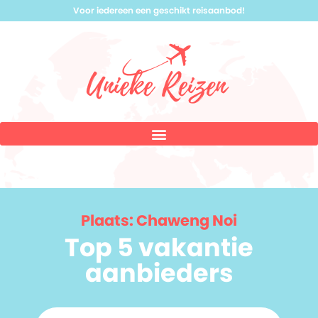
Voor iedereen een geschikt reisaanbod!
Plaats: Chaweng Noi
Top 5 vakantie
aanbieders