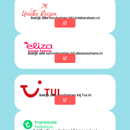
Bekijk alle rondreizen bij Uniekereizen.nl
Bekijk alle zonvakanties bij elizawashere.nl
Bekijk alle rondreizen bij Tui.nl