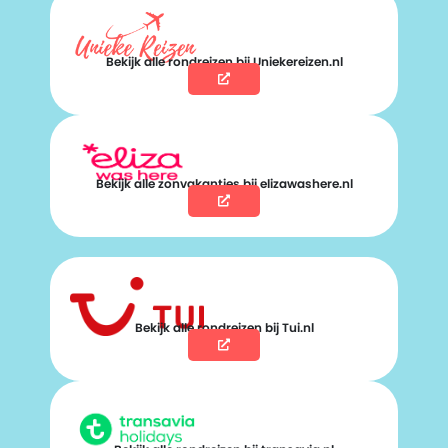
Bekijk alle rondreizen bij Uniekereizen.nl
Bekijk alle zonvakanties bij elizawashere.nl
Bekijk alle rondreizen bij Tui.nl