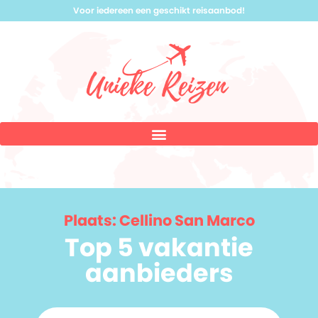
Voor iedereen een geschikt reisaanbod!
Plaats: Cellino San Marco
Top 5 vakantie
aanbieders