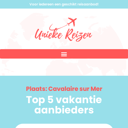
Voor iedereen een geschikt reisaanbod!
Plaats: Cavalaire sur Mer
Top 5 vakantie
aanbieders