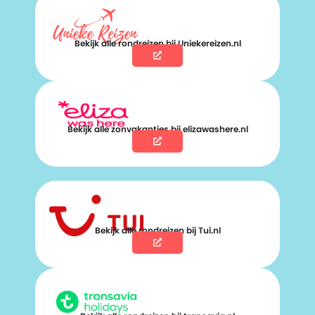
Bekijk alle rondreizen bij Uniekereizen.nl
Bekijk alle zonvakanties bij elizawashere.nl
Bekijk alle rondreizen bij Tui.nl