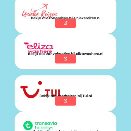
Bekijk alle rondreizen bij Uniekereizen.nl
Bekijk alle zonvakanties bij elizawashere.nl
Bekijk alle rondreizen bij Tui.nl