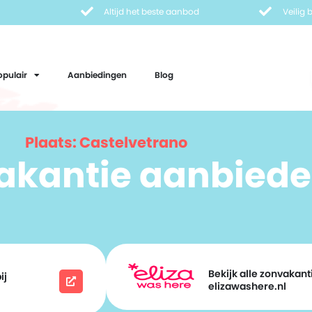
Altijd het beste aanbod
Veilig
opulair
Aanbiedingen
Blog
Plaats: Castelvetrano
vakantie aanbiede
Bekijk alle zonvakanti
ij
elizawashere.nl