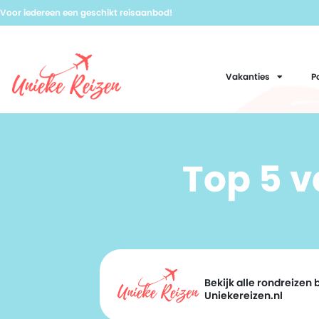
Voor iedereen een geschikt reisaanbod!
Vakanties
P
Top 5 
Bekijk alle rondreizen b
Uniekereizen.nl