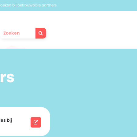
 boeken bij betrouwbare partners
rs
es bij