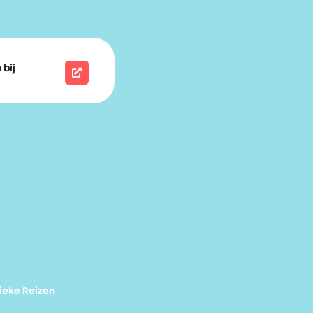
 bij
ieke Reizen