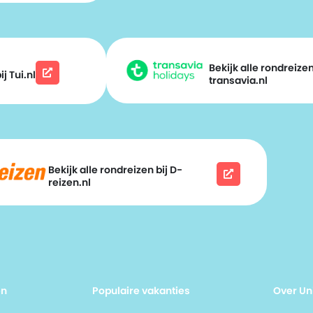
Bekijk alle rondreizen
j Tui.nl
transavia.nl
Bekijk alle rondreizen bij D-
reizen.nl
en
Populaire vakanties
Over Un