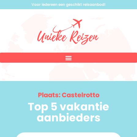
Voor iedereen een geschikt reisaanbod!
Plaats: Castelrotto
Top 5 vakantie
aanbieders