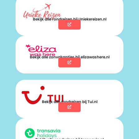
Bekijk alle rondreizen bij Uniekereizen.nl
Bekijk alle zonvakanties bij elizawashere.nl
Bekijk alle rondreizen bij Tui.nl