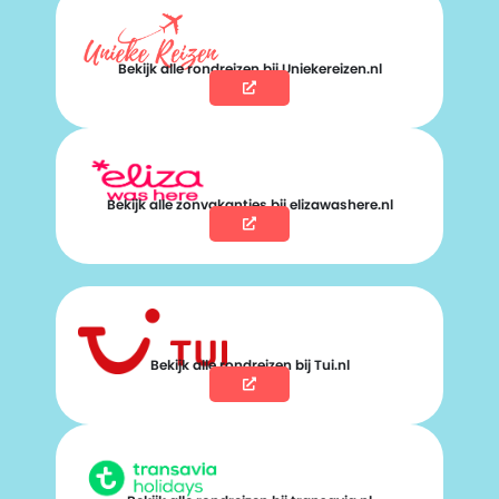
Bekijk alle rondreizen bij Uniekereizen.nl
Bekijk alle zonvakanties bij elizawashere.nl
Bekijk alle rondreizen bij Tui.nl