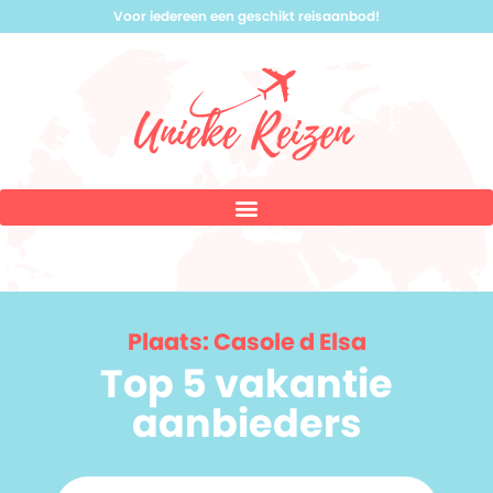
Voor iedereen een geschikt reisaanbod!
Plaats: Casole d Elsa
Top 5 vakantie
aanbieders