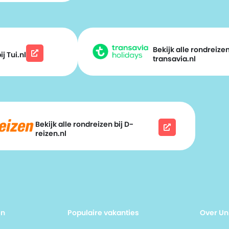
Bekijk alle rondreizen
j Tui.nl
transavia.nl
Bekijk alle rondreizen bij D-
reizen.nl
en
Populaire vakanties
Over Un