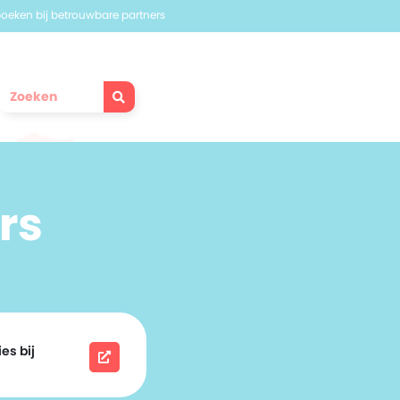
 boeken bij betrouwbare partners
rs
es bij