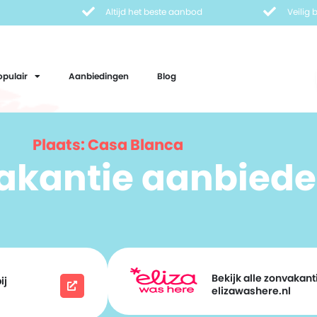
Altijd het beste aanbod
Veilig
opulair
Aanbiedingen
Blog
Plaats: Casa Blanca
vakantie aanbiede
Bekijk alle zonvakanti
ij
elizawashere.nl