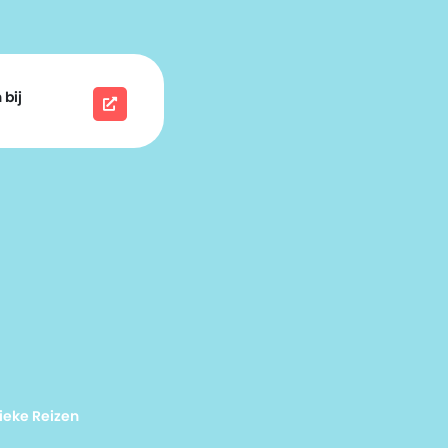
 bij
ieke Reizen