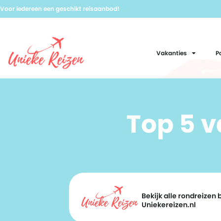
Voor iedereen een geschikt reisaanbod!
Vakanties
P
Top 5 
Bekijk alle rondreizen b
Uniekereizen.nl