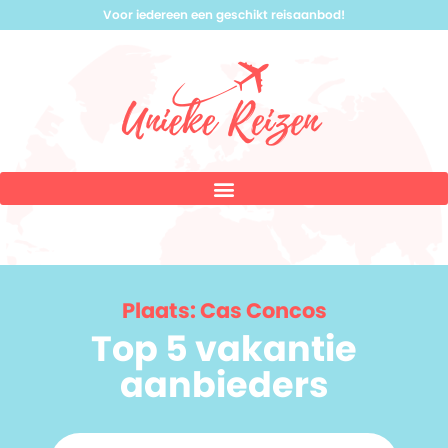
Voor iedereen een geschikt reisaanbod!
Plaats: Cas Concos
Top 5 vakantie
aanbieders