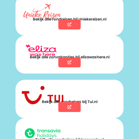
Bekijk alle rondreizen bij Uniekereizen.nl
Bekijk alle zonvakanties bij elizawashere.nl
Bekijk alle rondreizen bij Tui.nl