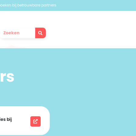
 boeken bij betrouwbare partners
rs
es bij