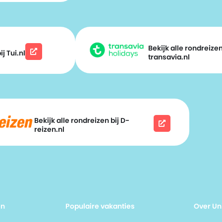
Bekijk alle rondreizen
j Tui.nl
transavia.nl
Bekijk alle rondreizen bij D-
reizen.nl
en
Populaire vakanties
Over Un