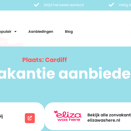
Altijd het beste aanbod
Veilig
opulair
Aanbiedingen
Blog
Plaats: Cardiff
vakantie aanbiede
Bekijk alle zonvakanti
ij
elizawashere.nl