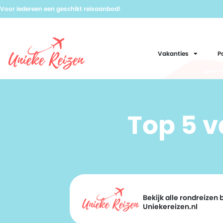
Voor iedereen een geschikt reisaanbod!
Vakanties
P
Top 5 
Bekijk alle rondreizen b
Uniekereizen.nl