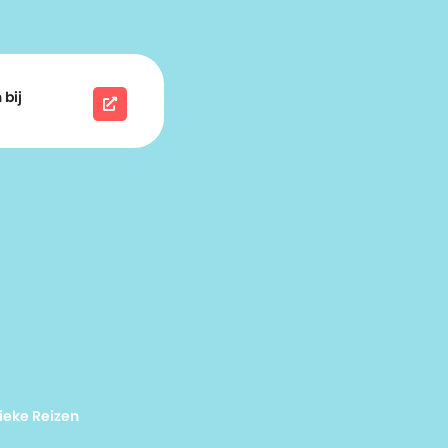
 bij
ieke Reizen