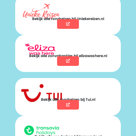
Bekijk alle rondreizen bij Uniekereizen.nl
Bekijk alle zonvakanties bij elizawashere.nl
Bekijk alle rondreizen bij Tui.nl