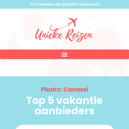
Voor iedereen een geschikt reisaanbod!
Plaats: Canazei
Top 5 vakantie
aanbieders