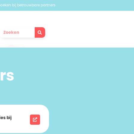
 boeken bij betrouwbare partners
rs
es bij