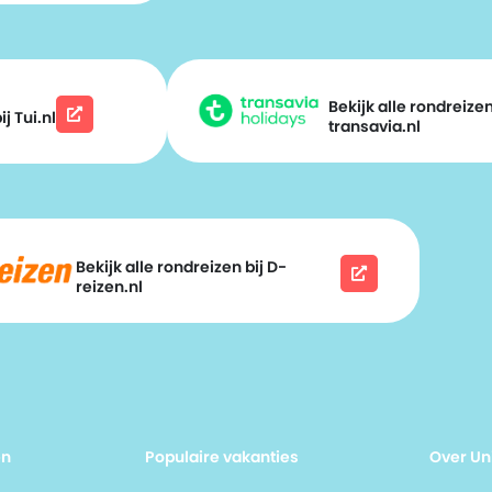
Bekijk alle rondreizen
j Tui.nl
transavia.nl
Bekijk alle rondreizen bij D-
reizen.nl
en
Populaire vakanties
Over Un