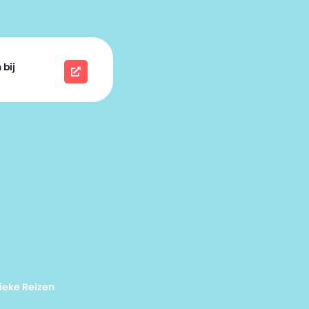
 bij
ieke Reizen