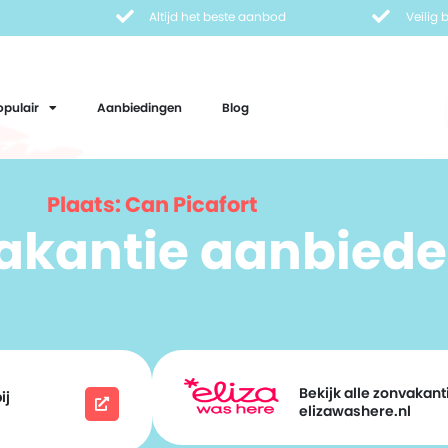
Altijd het beste aanbod
Veilig
opulair
Aanbiedingen
Blog
Plaats: Can Picafort
vakantie aanbiede
Bekijk alle zonvakanti
ij
elizawashere.nl