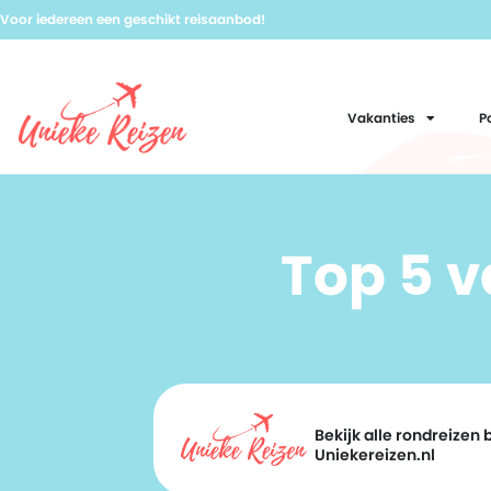
Voor iedereen een geschikt reisaanbod!
Vakanties
P
Top 5 
Bekijk alle rondreizen b
Uniekereizen.nl