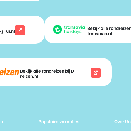
Bekijk alle rondreizen
j Tui.nl
transavia.nl
Bekijk alle rondreizen bij D-
reizen.nl
en
Populaire vakanties
Over Un