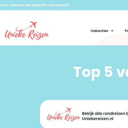
Voor iedereen een geschikt reisaanbod!
Vakanties
P
Top 5 
Bekijk alle rondreizen b
Uniekereizen.nl