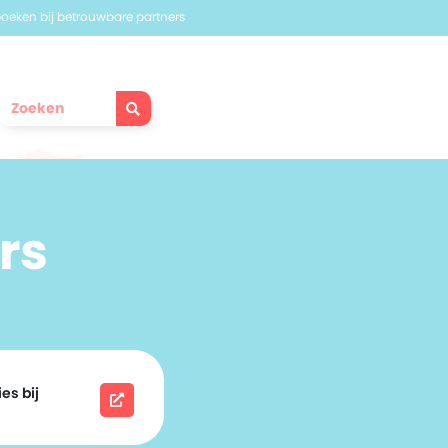
 boeken bij betrouwbare partners
rs
es bij