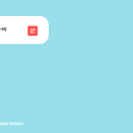
 bij
ieke Reizen