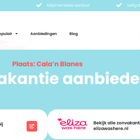
Altijd het beste aanbod
Veilig
opulair
Aanbiedingen
Blog
Plaats: Cala’n Blanes
vakantie aanbiede
Bekijk alle zonvakanti
ij
elizawashere.nl