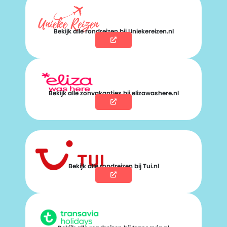
Bekijk alle rondreizen bij Uniekereizen.nl
Bekijk alle zonvakanties bij elizawashere.nl
Bekijk alle rondreizen bij Tui.nl