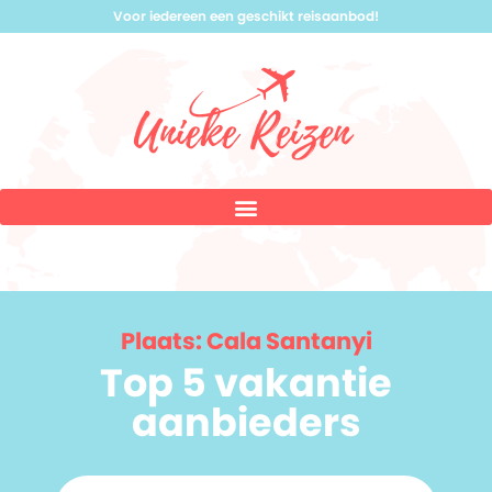
Voor iedereen een geschikt reisaanbod!
Plaats: Cala Santanyi
Top 5 vakantie
aanbieders