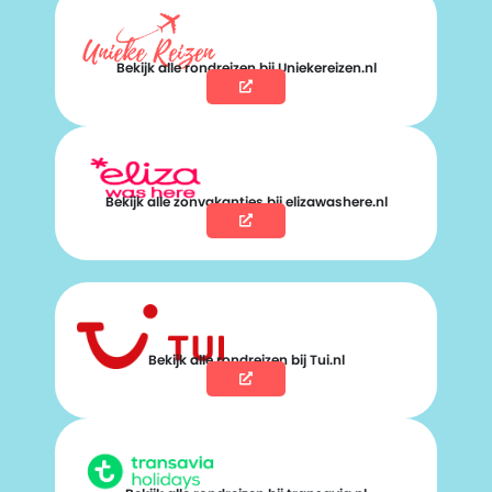
Bekijk alle rondreizen bij Uniekereizen.nl
Bekijk alle zonvakanties bij elizawashere.nl
Bekijk alle rondreizen bij Tui.nl