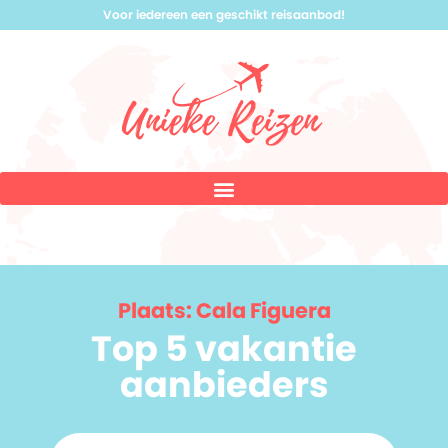
Voor iedereen een geschikt reisaanbod!
Plaats: Cala Figuera
Top 5 vakantie
aanbieders