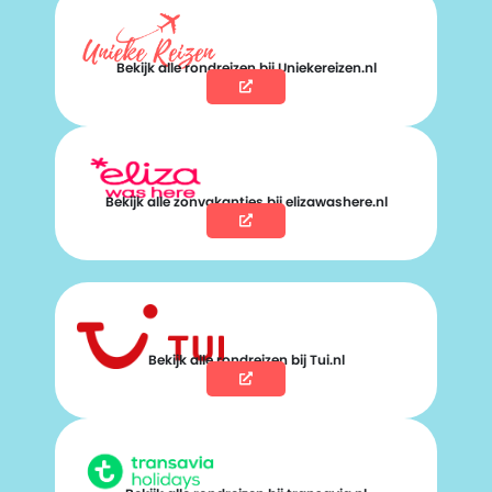
Bekijk alle rondreizen bij Uniekereizen.nl
Bekijk alle zonvakanties bij elizawashere.nl
Bekijk alle rondreizen bij Tui.nl