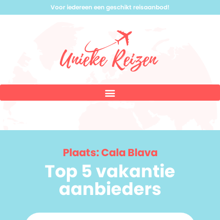
Voor iedereen een geschikt reisaanbod!
Plaats: Cala Blava
Top 5 vakantie
aanbieders