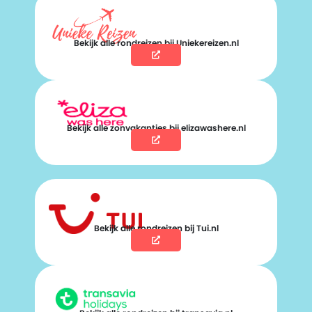
Bekijk alle rondreizen bij Uniekereizen.nl
Bekijk alle zonvakanties bij elizawashere.nl
Bekijk alle rondreizen bij Tui.nl