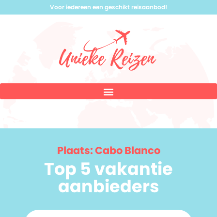
Voor iedereen een geschikt reisaanbod!
Plaats: Cabo Blanco
Top 5 vakantie
aanbieders