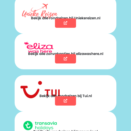
Bekijk alle rondreizen bij Uniekereizen.nl
Bekijk alle zonvakanties bij elizawashere.nl
Bekijk alle rondreizen bij Tui.nl