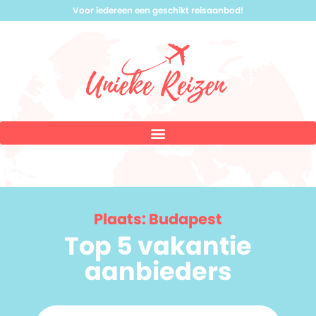
Voor iedereen een geschikt reisaanbod!
Plaats: Budapest
Top 5 vakantie
aanbieders