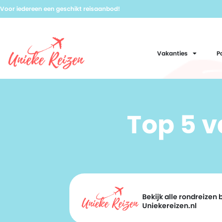
Voor iedereen een geschikt reisaanbod!
Vakanties
P
Top 5 
Bekijk alle rondreizen b
Uniekereizen.nl