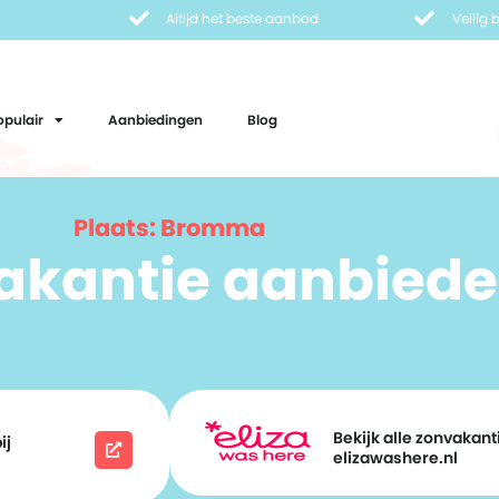
Altijd het beste aanbod
Veilig
opulair
Aanbiedingen
Blog
Plaats: Bromma
vakantie aanbiede
Bekijk alle zonvakanti
ij
elizawashere.nl