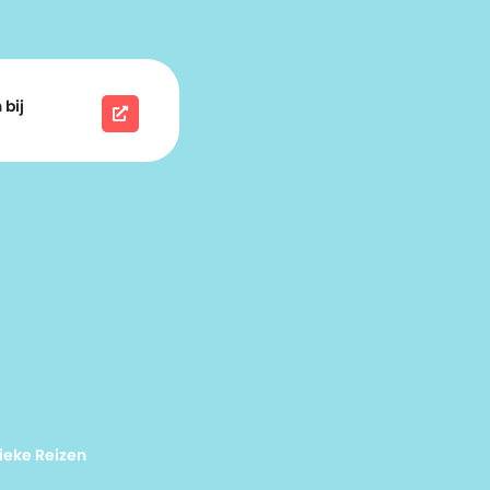
 bij
ieke Reizen