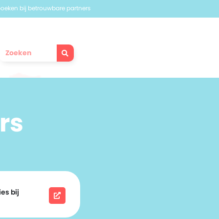
 boeken bij betrouwbare partners
rs
es bij