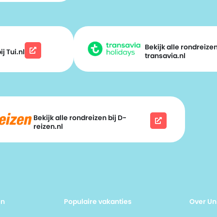
Bekijk alle rondreizen
j Tui.nl
transavia.nl
Bekijk alle rondreizen bij D-
reizen.nl
en
Populaire vakanties
Over Un