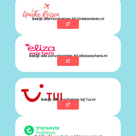
Bekijk alle rondreizen bij Uniekereizen.nl
Bekijk alle zonvakanties bij elizawashere.nl
Bekijk alle rondreizen bij Tui.nl