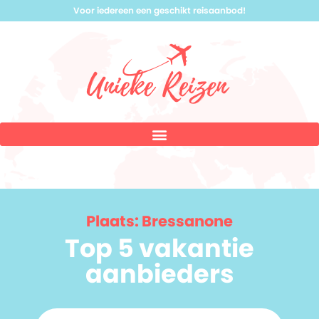
Voor iedereen een geschikt reisaanbod!
Plaats: Bressanone
Top 5 vakantie
aanbieders