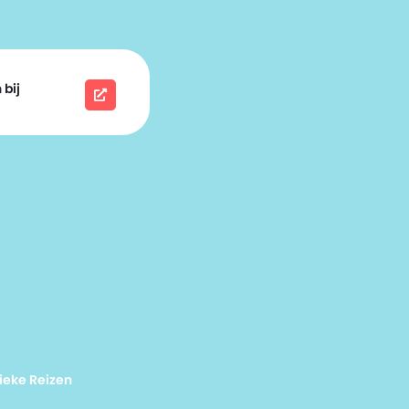
 bij
ieke Reizen