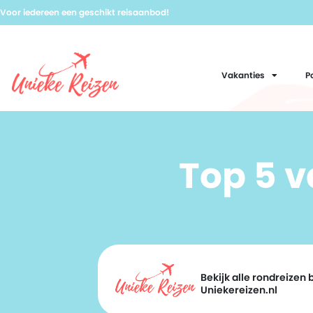
Voor iedereen een geschikt reisaanbod!
Vakanties
P
Top 5 
Bekijk alle rondreizen b
Uniekereizen.nl