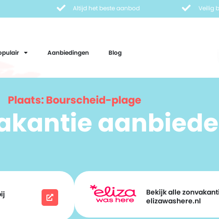
Altijd het beste aanbod
Veilig
opulair
Aanbiedingen
Blog
Plaats: Bourscheid-plage
vakantie aanbiede
Bekijk alle zonvakanti
ij
elizawashere.nl