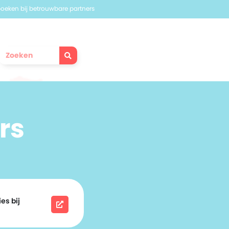
 boeken bij betrouwbare partners
rs
es bij