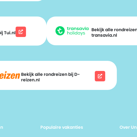
Bekijk alle rondreizen
j Tui.nl
transavia.nl
Bekijk alle rondreizen bij D-
reizen.nl
en
Populaire vakanties
Over Un