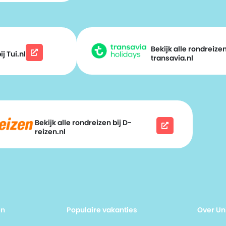
Bekijk alle rondreizen
j Tui.nl
transavia.nl
Bekijk alle rondreizen bij D-
reizen.nl
en
Populaire vakanties
Over Un