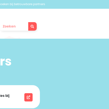
 boeken bij betrouwbare partners
rs
es bij