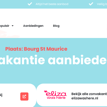
Altijd het beste aanbod
Veilig
opulair
Aanbiedingen
Blog
Plaats: Bourg St Maurice
vakantie aanbiede
Bekijk alle zonvakanti
ij
elizawashere.nl