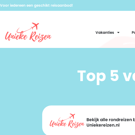
Voor iedereen een geschikt reisaanbod!
Vakanties
P
Top 5 
Bekijk alle rondreizen b
Uniekereizen.nl