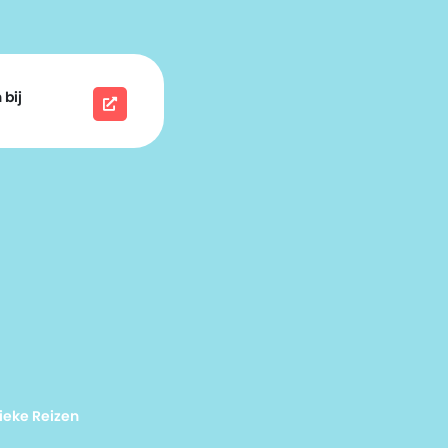
 bij
ieke Reizen