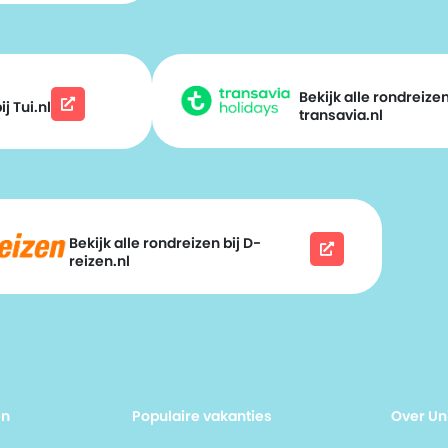
Bekijk alle rondreizen
j Tui.nl
transavia.nl
Bekijk alle rondreizen bij D-
reizen.nl
en
Populaire vakanties
Over Un