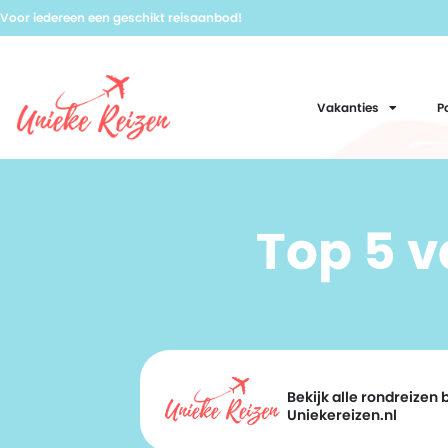
Voor iedereen een geschikt reisaanbod!
Vakanties
P
Top 5 
Bekijk alle rondreizen b
Uniekereizen.nl