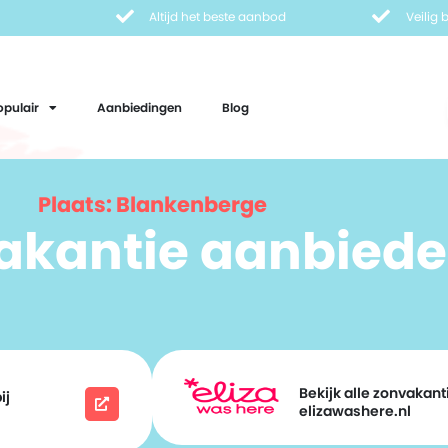
Altijd het beste aanbod
Veilig
opulair
Aanbiedingen
Blog
Plaats: Blankenberge
vakantie aanbiede
Bekijk alle zonvakanti
ij
elizawashere.nl