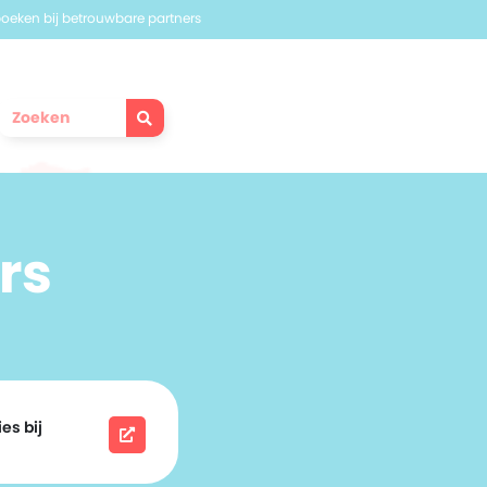
 boeken bij betrouwbare partners
rs
es bij