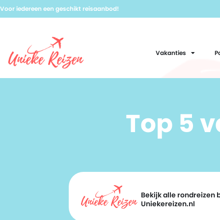
Voor iedereen een geschikt reisaanbod!
Vakanties
P
Top 5 
Bekijk alle rondreizen b
Uniekereizen.nl