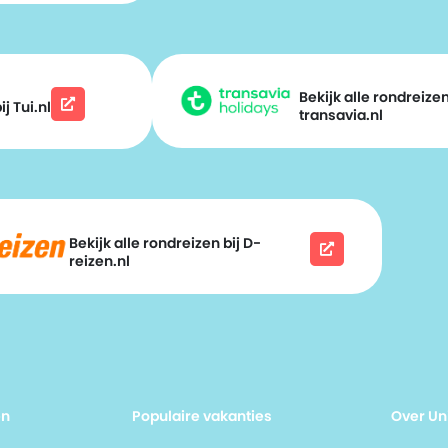
Bekijk alle rondreizen
j Tui.nl
transavia.nl
Bekijk alle rondreizen bij D-
reizen.nl
en
Populaire vakanties
Over Un