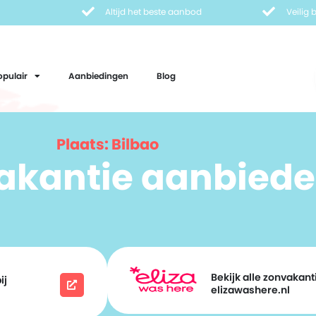
Altijd het beste aanbod
Veilig
opulair
Aanbiedingen
Blog
Plaats: Bilbao
vakantie aanbiede
Bekijk alle zonvakanti
ij
elizawashere.nl