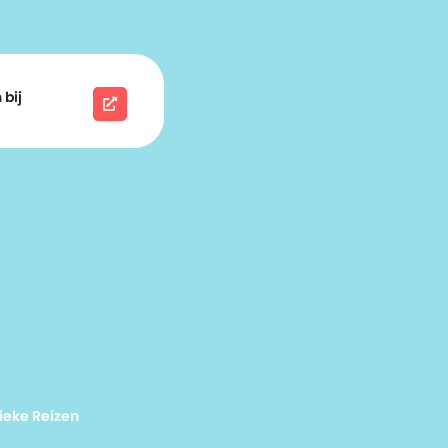
 bij
ieke Reizen