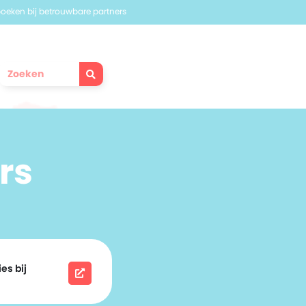
 boeken bij betrouwbare partners
rs
es bij