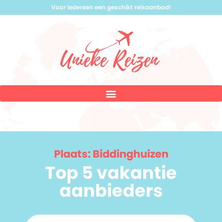
Voor iedereen een geschikt reisaanbod!
Plaats: Biddinghuizen
Top 5 vakantie
aanbieders