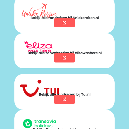
Bekijk alle rondreizen bij Uniekereizen.nl
Bekijk alle zonvakanties bij elizawashere.nl
Bekijk alle rondreizen bij Tui.nl