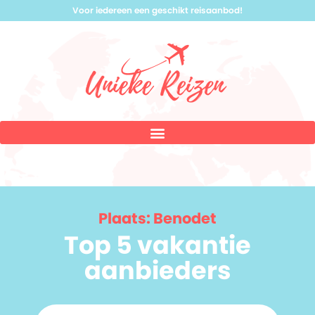
Voor iedereen een geschikt reisaanbod!
Plaats: Benodet
Top 5 vakantie
aanbieders