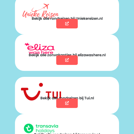
Bekijk alle rondreizen bij Uniekereizen.nl
Bekijk alle zonvakanties bij elizawashere.nl
Bekijk alle rondreizen bij Tui.nl