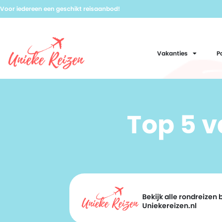
Voor iedereen een geschikt reisaanbod!
Vakanties
P
Top 5 
Bekijk alle rondreizen b
Uniekereizen.nl