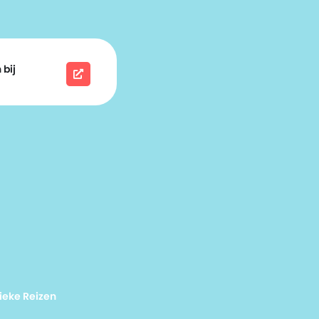
 bij
ieke Reizen