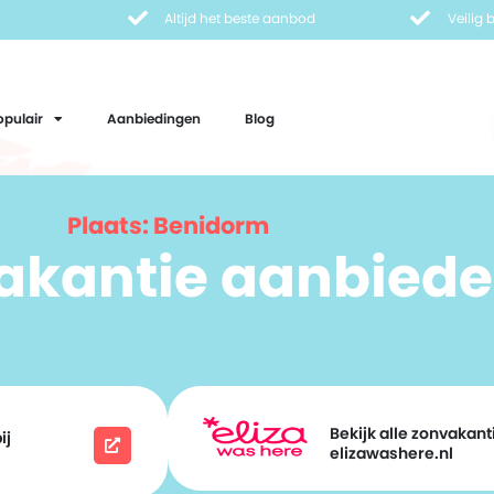
Altijd het beste aanbod
Veilig
opulair
Aanbiedingen
Blog
Plaats: Benidorm
vakantie aanbiede
Bekijk alle zonvakanti
ij
elizawashere.nl