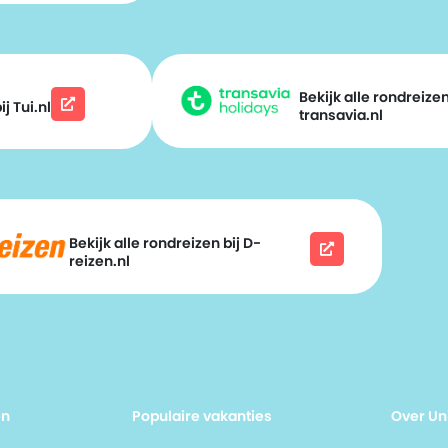
Bekijk alle rondreizen
j Tui.nl
transavia.nl
Bekijk alle rondreizen bij D-
reizen.nl
en
Populaire vakanties
Over Un