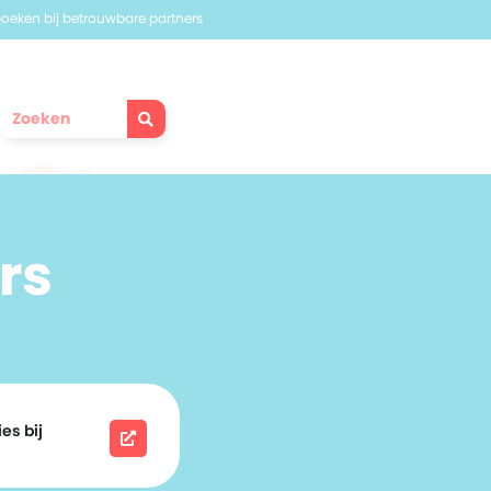
 boeken bij betrouwbare partners
rs
es bij