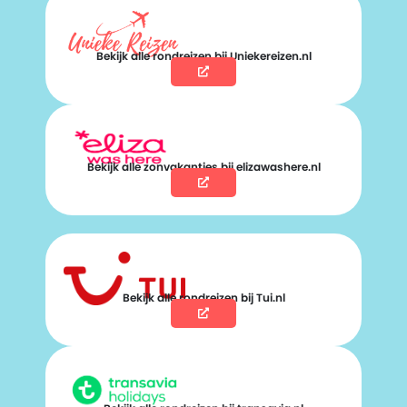
Bekijk alle rondreizen bij Uniekereizen.nl
Bekijk alle zonvakanties bij elizawashere.nl
Bekijk alle rondreizen bij Tui.nl