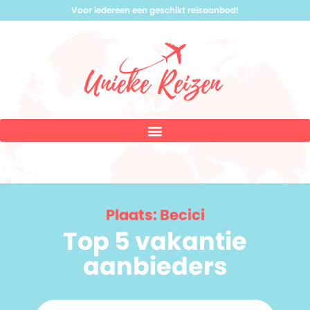
Voor iedereen een geschikt reisaanbod!
Plaats: Becici
Top 5 vakantie
aanbieders